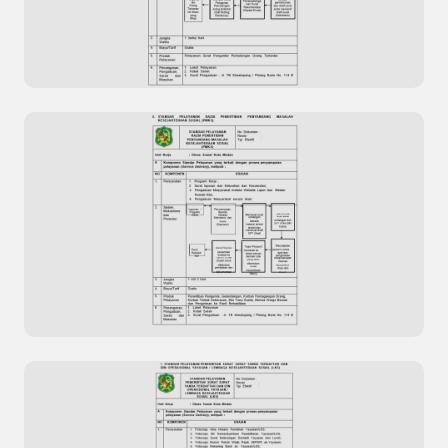
Pengolahan Data Kepuasan Masyarakat Situs
Resmi Dinas Kesehatan Kota Dumai
Standar Pelayanan Surat Pengantar
Pemulangan Orang Terlantar
Previous
Next