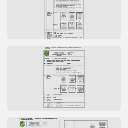
Standar Pelayanan Razia Penertiban
Penyandang Masalah Kesejahteraan Sosial
(PMKS)
Standar Pelayanan Penerbitan Surat Surat
Tanda Terdaftar dan Izin Operasional Yayasan /
Lembaga Kesejahteraan Sosial (LKS)